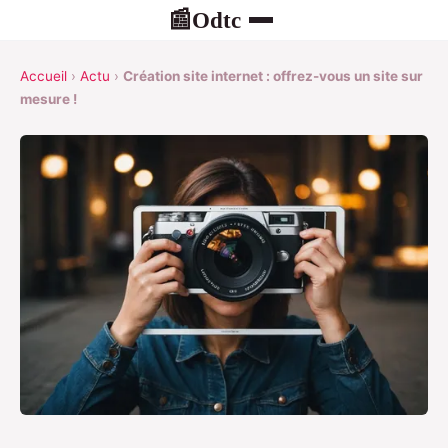
Odtc
📰
Accueil
›
Actu
›
Création site internet : offrez-vous un site sur
mesure !