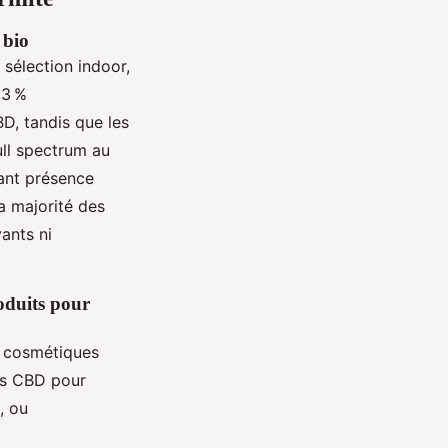
 bio
 sélection indoor,
,3 %
BD, tandis que les
ull spectrum au
sant présence
a majorité des
vants ni
roduits pour
es cosmétiques
its CBD pour
, ou