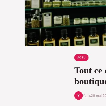
ACTU
Tout ce 
boutiqu
Y
Yanis
29 mai 2