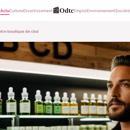
Odtc
📰
Actu
Culture
Divertissement
Emploi
Environnement
Société
otre boutique de cbd