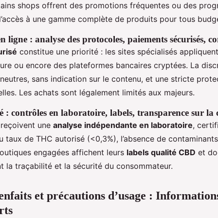
rtains shops offrent des promotions fréquentes ou des pr
ant l’accès à une gamme complète de produits pour tous budg
n ligne : analyse des protocoles, paiements sécurisés, co
urisé
constitue une priorité : les sites spécialisés appliquen
re ou encore des plateformes bancaires cryptées. La discr
neutres, sans indication sur le contenu, et une stricte prot
les. Les achats sont légalement limités aux majeurs.
é : contrôles en laboratoire, labels, transparence sur la
 reçoivent une
analyse indépendante en laboratoire
, certi
u taux de THC autorisé (<0,3%), l’absence de contaminants
boutiques engagées affichent leurs
labels qualité CBD
et do
t la traçabilité et la sécurité du consommateur.
ienfaits et précautions d’usage : Informations
rts