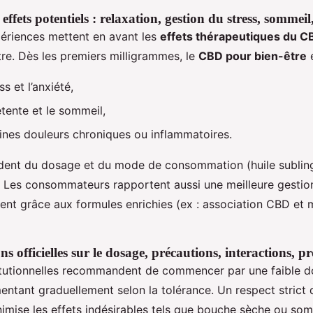
effets potentiels : relaxation, gestion du stress, sommei
périences mettent en avant les
effets thérapeutiques du C
re. Dès les premiers milligrammes, le
CBD pour bien-être
e
ss et l’anxiété,
étente et le sommeil,
ines douleurs chroniques ou inflammatoires.
dent du dosage et du mode de consommation (huile sublingu
). Les consommateurs rapportent aussi une meilleure gestio
t grâce aux formules enrichies (ex : association CBD et m
officielles sur le dosage, précautions, interactions, pro
itutionnelles recommandent de commencer par une faible d
mentant graduellement selon la tolérance. Un respect strict
imise les effets indésirables tels que bouche sèche ou somn