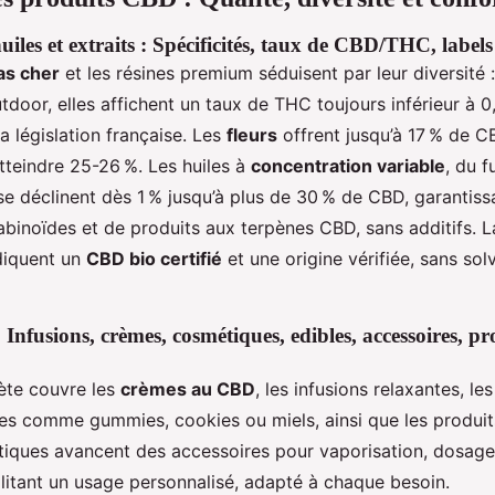
huiles et extraits : Spécificités, taux de CBD/THC, labels
as cher
et les résines premium séduisent par leur diversité :
door, elles affichent un taux de THC toujours inférieur à 0
 législation française. Les
fleurs
offrent jusqu’à 17 % de C
tteindre 25-26 %. Les huiles à
concentration variable
, du f
e déclinent dès 1 % jusqu’à plus de 30 % de CBD, garantis
abinoïdes et de produits aux terpènes CBD, sans additifs. L
diquent un
CBD bio certifié
et une origine vérifiée, sans sol
Infusions, crèmes, cosmétiques, edibles, accessoires, p
te couvre les
crèmes au CBD
, les infusions relaxantes, l
bles comme gummies, cookies ou miels, ainsi que les produ
tiques avancent des accessoires pour vaporisation, dosage
ilitant un usage personnalisé, adapté à chaque besoin.