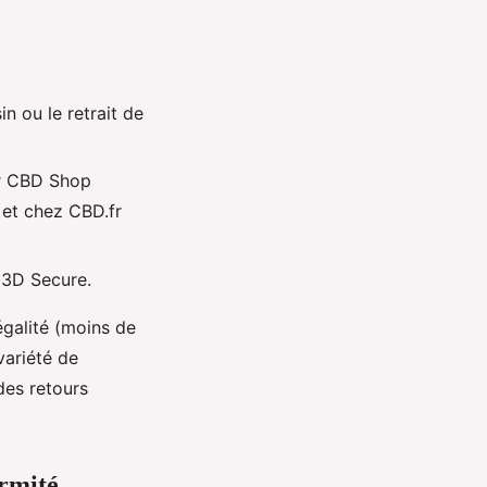
n ou le retrait de
ur CBD Shop
 et chez CBD.fr
 3D Secure.
égalité (moins de
variété de
des retours
ormité