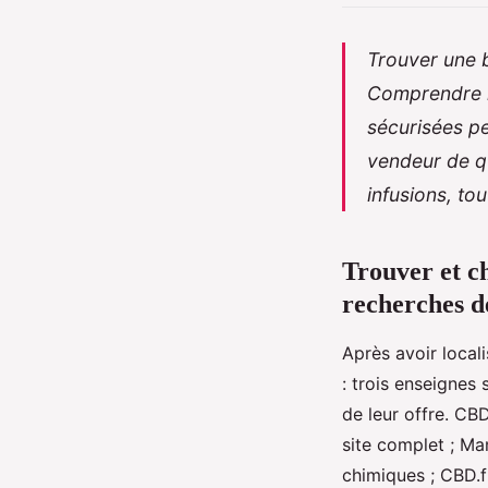
Trouver une 
Comprendre le
sécurisées pe
vendeur de qua
infusions, to
Trouver et c
recherches de
Après avoir local
: trois enseignes
de leur offre. CB
site complet ; Mam
chimiques ; CBD.f