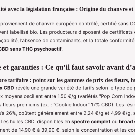
é avec la législation française : Origine du chanvre et c
 proviennent de chanvre européen contrôlé, certifié sans O
ent labellisé bio. Les producteurs disposent de certificats 
raçabilité, l’absence de contaminants, et la totale conformi
CBD sans THC psychoactif
.
é et garanties : Ce qu’il faut savoir avant d’
ure tarifaire : point sur les gammes de prix des fleurs, hu
ix CBD
révèle une grande variété de tarifs selon le type de 
rix moyens oscillent entre 1,50 €/g (variétés "Pop Corn Ind
 fleurs premiums (ex. : "Cookie Indoor" 17% CBD). Les rési
’à 26%, coûtent généralement entre 2,24 €/g et 4,99 €/g, 
 Les huiles CBD, disponibles en
spectre complet
ou
broad
ement de 14,90 € à 39,90 €, selon la concentration et les 