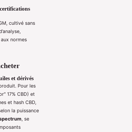
ertifications
GM, cultivé sans
d’analyse,
té aux normes
acheter
iles et dérivés
produit. Pour les
oor" 17% CBD) et
nes et hash CBD,
selon la puissance
 spectrum
, se
composants