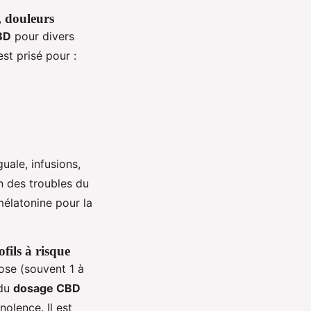
l, douleurs
BD
pour divers
st prisé pour :
ale, infusions,
n des troubles du
élatonine pour la
fils à risque
ose (souvent 1 à
 du
dosage CBD
olence. Il est