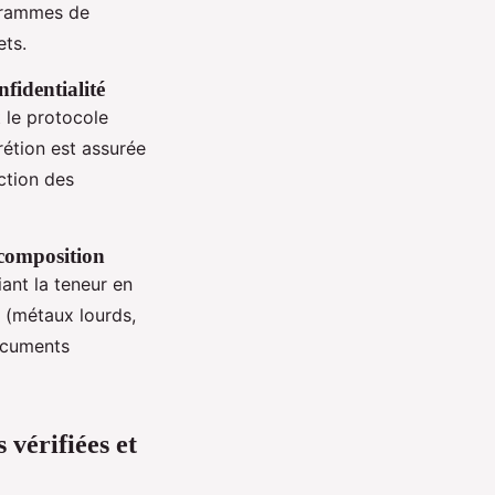
ogrammes de
ets.
nfidentialité
t le protocole
étion est assurée
ection des
 composition
fiant la teneur en
 (métaux lourds,
cuments
 vérifiées et