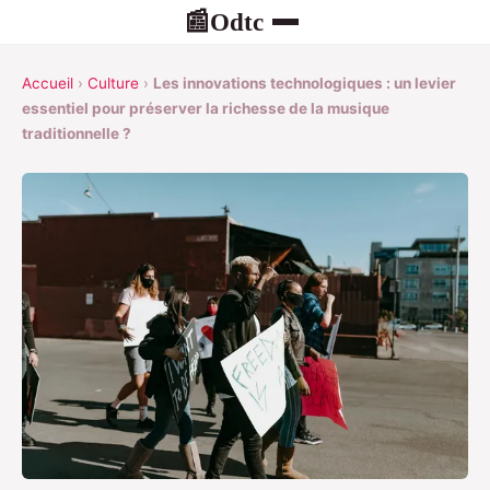
Odtc
📰
Accueil
›
Culture
›
Les innovations technologiques : un levier
essentiel pour préserver la richesse de la musique
traditionnelle ?