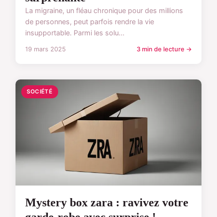
La migraine, un fléau chronique pour des millions
de personnes, peut parfois rendre la vie
insupportable. Parmi les solu...
19 mars 2025
3 min de lecture →
SOCIÉTÉ
Mystery box zara : ravivez votre
garde-robe avec surprise !