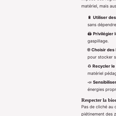
matériel, mais a
🔋
Utiliser de
sans dépendre 
🖨️
Privilégier
gaspillage.
🌐
Choisir des
pour stocker s
♻️
Recycler le
matériel pédag
📣
Sensibilise
énergies propr
Respecter la biod
Pas de cliché au d
piétinement des z