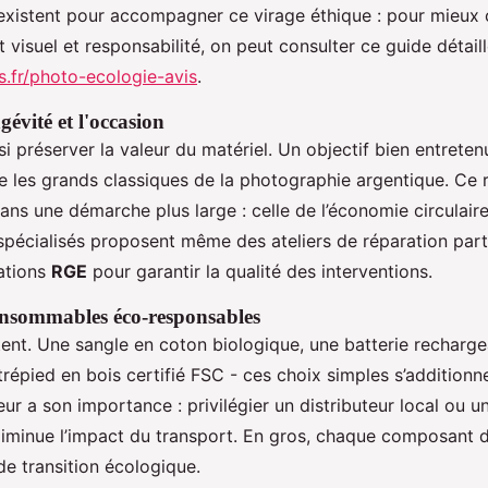
existent pour accompagner ce virage éthique : pour mieu
 visuel et responsabilité, on peut consulter ce guide détaill
is.fr/photo-ecologie-avis
.
ngévité et l'occasion
si préserver la valeur du matériel. Un objectif bien entrete
les grands classiques de la photographie argentique. Ce r
dans une démarche plus large : celle de l’économie circulair
spécialisés proposent même des ateliers de réparation parti
cations
RGE
pour garantir la qualité des interventions.
consommables éco-responsables
ent. Une sangle en coton biologique, une batterie recharge
 trépied en bois certifié FSC - ces choix simples s’addition
ur a son importance : privilégier un distributeur local ou un
iminue l’impact du transport. En gros, chaque composant 
de transition écologique.