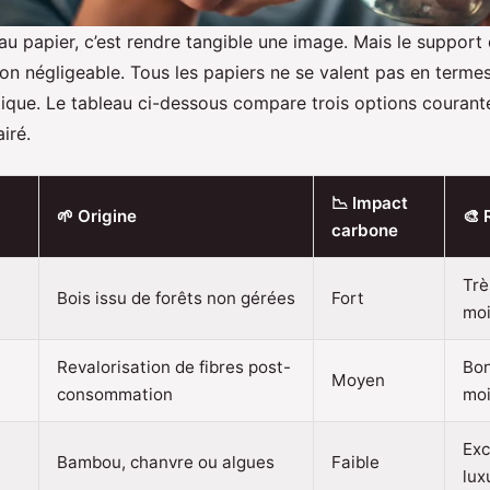
 au papier, c’est rendre tangible une image. Mais le support 
n négligeable. Tous les papiers ne se valent pas en termes 
étique. Le tableau ci-dessous compare trois options courant
iré.
📉 Impact
🌱 Origine
🎨 
carbone
Trè
Bois issu de forêts non gérées
Fort
moi
Revalorisation de fibres post-
Bon
Moyen
consommation
moi
Exc
Bambou, chanvre ou algues
Faible
lux