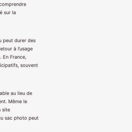
x comprendre
é sur la
nu peut durer des
etour à l’usage
e. En France,
cipatifs, souvent
able au lieu de
nent. Même le
 site
du sac photo peut