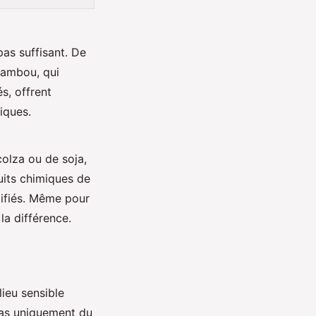
pas suffisant. De
 bambou, qui
s, offrent
iques.
colza ou de soja,
uits chimiques de
tifiés. Même pour
la différence.
lieu sensible
pas uniquement du