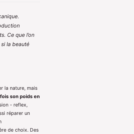
canique.
oduction
ts. Ce que l’on
 si la beauté
r la nature, mais
fois son poids en
ion - reflex,
ssi réparer un
n
ère de choix. Des