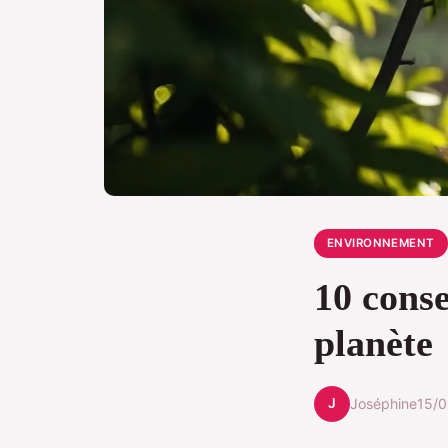
ENVIRONNEMENT
10 conse
planète
J
Joséphine
15/0