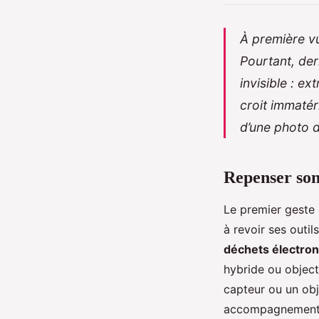
À première vu
Pourtant, der
invisible : e
croit immatéri
d’une photo d
Repenser son
Le premier geste 
à revoir ses outi
déchets électro
hybride ou object
capteur ou un obj
accompagnement te