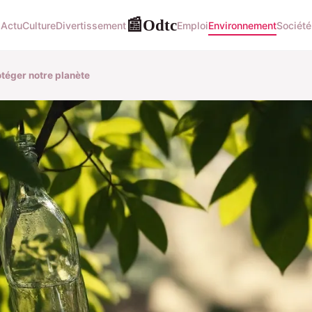
Odtc
📰
Actu
Culture
Divertissement
Emploi
Environnement
Société
otéger notre planète