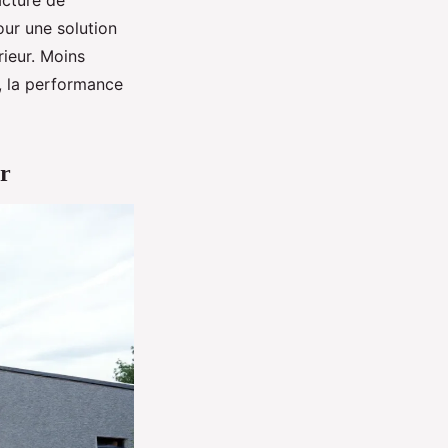
acture de
our une solution
rieur. Moins
t, la performance
ur