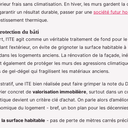
rieur frais sans climatisation. En hiver, les murs gardent la 
arantir un résultat durable, passer par une
société futur h
estissement thermique.
protection du bâti
t, l’ITE agit comme un véritable traitement de fond pour le
lant l’extérieur, on évite de grignoter la surface habitable à l
dans les logements anciens. La rénovation de la façade, iné
t également de protéger les murs des agressions climatiq
 de gel-dégel qui fragilisent les matériaux anciens.
stratif, une ITE bien réalisée peut faire grimper la note du
evier concret de
valorisation immobilière
, surtout dans un 
étique devient un critère clé d’achat. On parle alors d’amélior
omique du logement - bref, un bon plan pour les décennies 
 la surface habitable
- pas de perte de mètres carrés préc