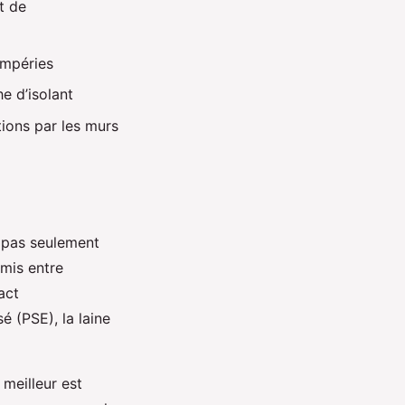
t de
empéries
e d’isolant
ions par les murs
it pas seulement
omis entre
act
 (PSE), la laine
 meilleur est