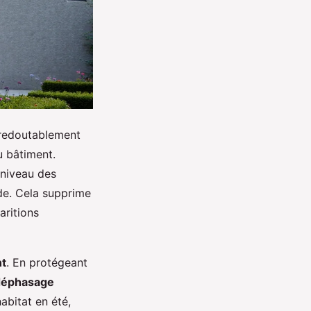
s redoutablement
u bâtiment.
u niveau des
ade. Cela supprime
aritions
nt
. En protégeant
déphasage
abitat en été,