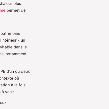
chaleur plus
ome
permet de
 patrimoine
’intérieur - un
vitable dans le
ues, notamment
 DPE d’un ou deux
contexte où
ation à la fois
à venir.
ieux