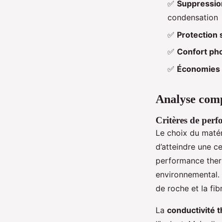
✅
Suppressio
condensation
✅
Protection 
✅
Confort ph
✅
Économies d
Analyse comp
Critères de perf
Le choix du matéri
d’atteindre une c
performance ther
environnemental. 
de roche et la fib
La
conductivité 