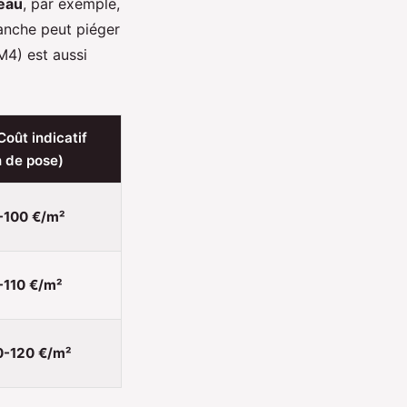
’eau
, par exemple,
tanche peut piéger
M4) est aussi
Coût indicatif
n de pose)
-100 €/m²
-110 €/m²
0-120 €/m²