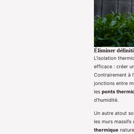
Éliminer définit
L’isolation therm
efficace : créer 
Contrairement à l’
jonctions entre mu
les
ponts thermi
d’humidité.
Un autre atout so
les murs massifs d
thermique
nature