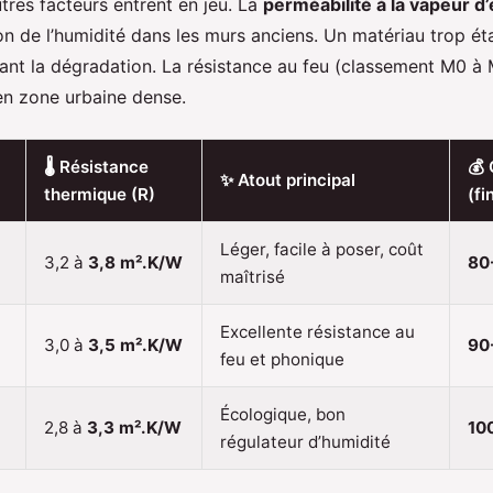
autres facteurs entrent en jeu. La
perméabilité à la vapeur d
ion de l’humidité dans les murs anciens. Un matériau trop é
isant la dégradation. La résistance au feu (classement M0 à 
 en zone urbaine dense.
🌡️ Résistance
💰 
✨ Atout principal
thermique (R)
(fi
Léger, facile à poser, coût
3,2 à
3,8 m².K/W
80
maîtrisé
Excellente résistance au
3,0 à
3,5 m².K/W
90
feu et phonique
Écologique, bon
2,8 à
3,3 m².K/W
10
régulateur d’humidité