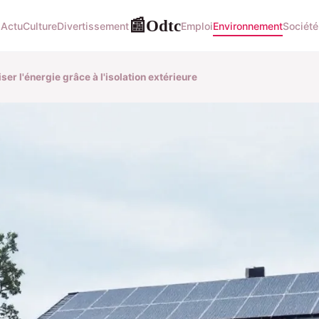
Odtc
📰
Actu
Culture
Divertissement
Emploi
Environnement
Société
er l'énergie grâce à l'isolation extérieure