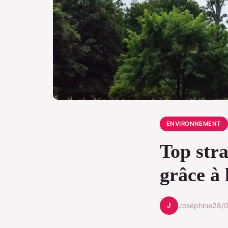
ENVIRONNEMENT
Top stra
grâce à 
J
Joséphine
28/0