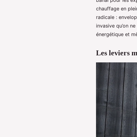
banal pour les ex
chauffage en plein
radicale : envelo
invasive qu’on ne
énergétique et mê
Les leviers m